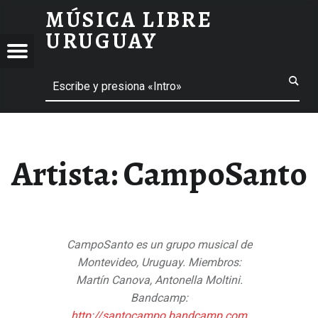
MÚSICA LIBRE
CAMPOSANTO – MÚSICA LIBRE URUGUAY
URUGUAY
CA
Menú
E
Buscar
 menú
UAY
 menú
 menú
Artista:
CampoSanto
 menú
CampoSanto es un grupo musical de
Montevideo, Uruguay. Miembros:
Martín Canova, Antonella Moltini.
Bandcamp:
http://santocampo.bandcamp.com