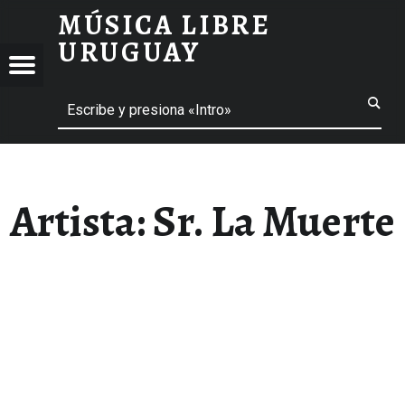
MÚSICA LIBRE
SR. LA MUERTE – MÚSICA LIBRE URUGUAY
URUGUAY
CA
Menú
E
Buscar
 menú
UAY
 menú
 menú
Artista:
Sr. La Muerte
 menú