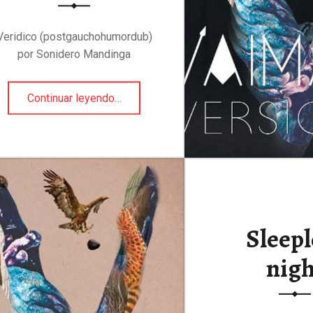
Veridico (postgauchohumordub)
por Sonidero Mandinga
“Veridico (postgauchohumordub)”
Continuar leyendo
…
Sleepl
nigh