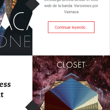
web de la banda. Versiones por
Vaimaca
“Versiones”
Continuar leyendo
…
ess
t