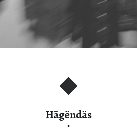
Hägëndäs