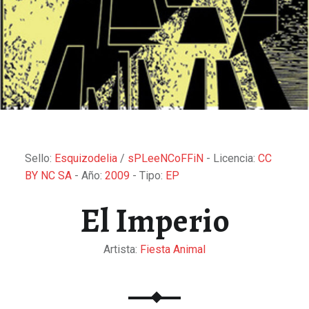
Sello:
Esquizodelia
/
sPLeeNCoFFiN
- Licencia:
CC
BY NC SA
- Año:
2009
- Tipo:
EP
El Imperio
Artista:
Fiesta Animal