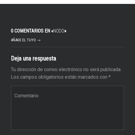
0 COMENTARIOS EN «
NODO
»
AÑADE EL TUYO →
Deja una respuesta
Tu dirección de correo electrónico no será publicada.
Los campos obligatorios están marcados con
*
Comentario
*